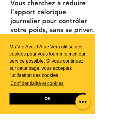
mavieaveclaloevera
26 mai 2022
2 min de lecture
Vous cherchez à réduire
l’apport calorique
journalier pour contrôler
Ma Vie Avec l'Aloe Vera utilise des
cookies pour vous fournir le meilleur
votre poids, sans se priver.
service possible. Si vous continuez
Avec Forever Lean , vous bloquerez
sur cette page, vous acceptez
l’absorption des mauvaises calories !
l'utilisation des cookies
Qu’est-ce que le FOREVER Lean ? Le
Confidentialité et cookies
FOREVER LEAN est un...
OK