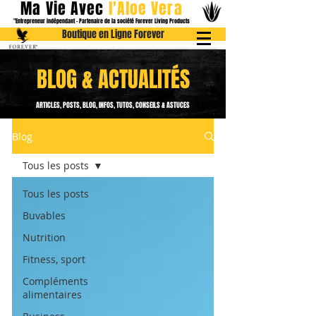
Ma Vie Avec
l
'Aloe
Vera
"Entrepreneur indépendant - Partenaire de la société Forever Livin
g Products
Boutique en Ligne Forever
BLOG & ACTUALITÉS
ARTICLES, POSTS, BLOG, INFOS, TUTOS, CONSEILS & ASTUCES
Blog
Tous les posts
Tous les posts
Buvables
Nutrition
Fitness, sport
Compléments
alimentaires