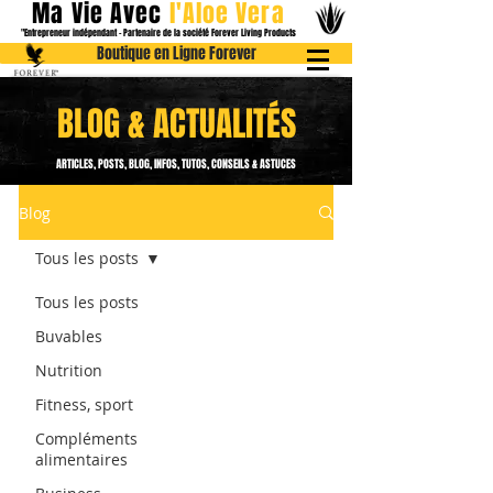
Ma Vie Avec
l
'Aloe
Vera
"Entrepreneur indépendant - Partenaire de la société Forever Livin
g Products
Boutique en Ligne Forever
BLOG & ACTUALITÉS
ARTICLES, POSTS, BLOG, INFOS, TUTOS, CONSEILS & ASTUCES
Blog
Tous les posts
Tous les posts
Buvables
Nutrition
Fitness, sport
Compléments
alimentaires