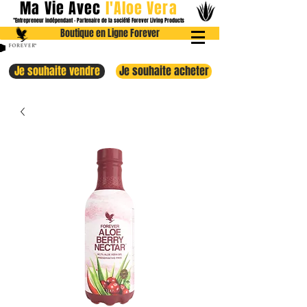
Ma Vie Avec
l
'Aloe
Vera
"Entrepreneur indépendant - Partenaire de la société Forever Livin
g Products
Boutique en Ligne Forever
Je souhaite vendre
Je souhaite acheter