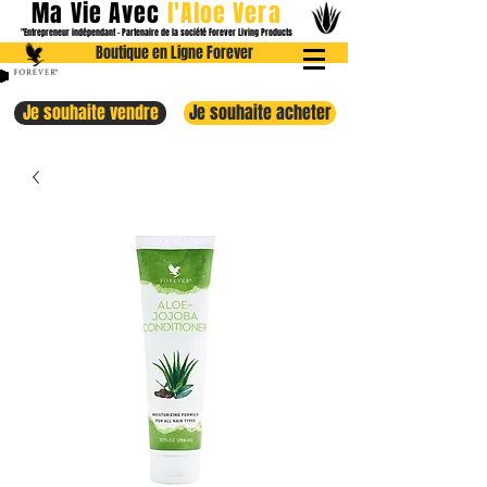
Ma Vie Avec
l
'Aloe
Vera
"Entrepreneur indépendant - Partenaire de la société Forever Livin
g Products
Boutique en Ligne Forever
Je souhaite vendre
Je souhaite acheter