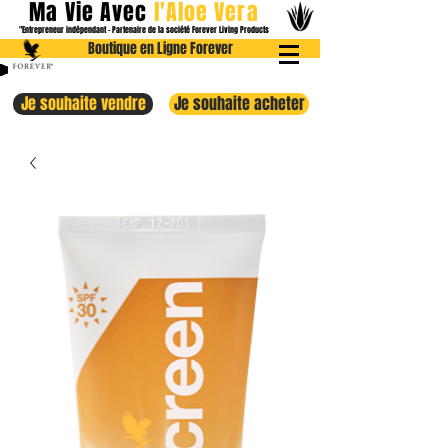
Ma Vie Avec
l
'Aloe
Vera
"Entrepreneur indépendant - Partenaire de la société Forever Livin
g Products
Boutique en Ligne Forever
Je souhaite vendre
Je souhaite acheter