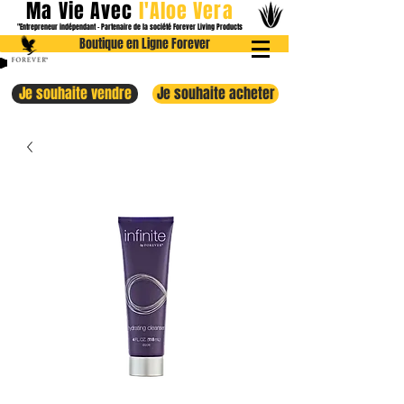
Ma Vie Avec
l
'Aloe
Vera
"Entrepreneur indépendant - Partenaire de la société Forever Livin
g Products
Boutique en Ligne Forever
Je souhaite vendre
Je souhaite acheter