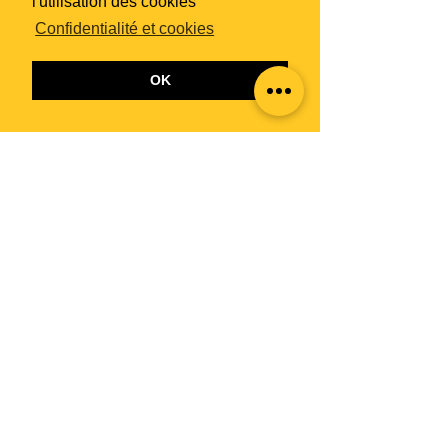
l'utilisation des cookies
mg
des
VNR*
Confidentialité et cookies
Niacine (B3)
8
50%
OK
mg
des
VNR*
Vitamine B6
0.8
57%
mg
des
VNR*
Acide folique
112
56%
µg
des
VNR*
Vitamine B12
2.8
112%
µg
des
VNR*
Biotine (B8)
33
66%
µg
des