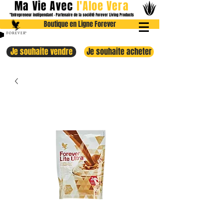
Ma Vie Avec
l
'Aloe
Vera
"Entrepreneur indépendant - Partenaire de la société Forever Livin
g Products
Boutique en Ligne Forever
Je souhaite vendre
Je souhaite acheter