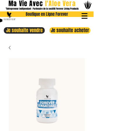
Ma Vie Avec
l
'Aloe
Vera
"Entrepreneur indépendant - Partenaire de la société Forever Livin
g Products
Boutique en Ligne Forever
Je souhaite vendre
Je souhaite acheter