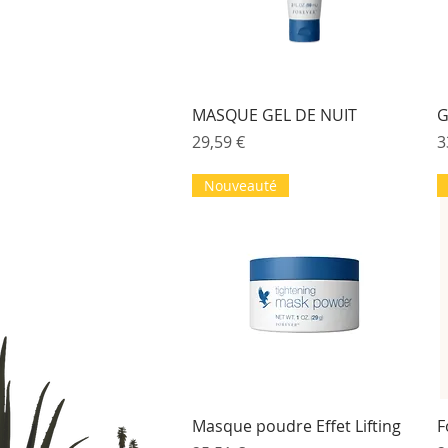
Aperçu rapide
MASQUE GEL DE NUIT
G
Prix
P
29,59 €
3
Nouveauté
Aperçu rapide
Masque poudre Effet Lifting
F