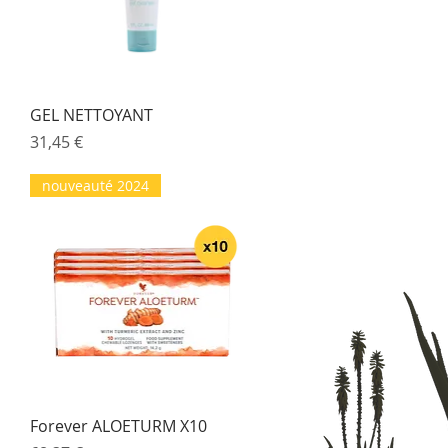
Aperçu rapide
GEL NETTOYANT
Prix
31,45 €
nouveauté 2024
Aperçu rapide
Forever ALOETURM X10