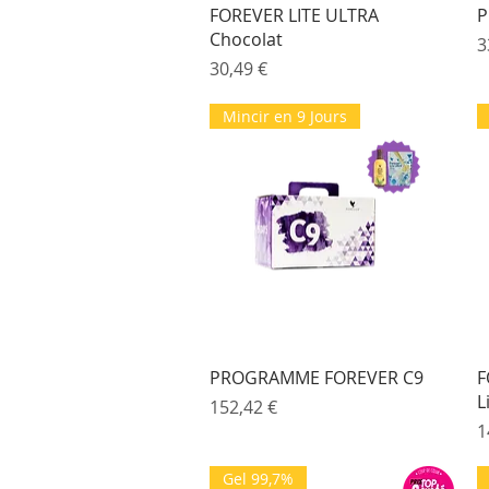
Aperçu rapide
FOREVER LITE ULTRA
P
Chocolat
P
3
Prix
30,49 €
Mincir en 9 Jours
Aperçu rapide
PROGRAMME FOREVER C9
F
L
Prix
152,42 €
P
1
Gel 99,7%