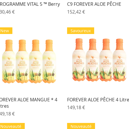
Aperçu rapide
Aperçu rapide
ROGRAMME VITAL 5 ™ Berry
C9 FOREVER ALOE PÊCHE
rix
Prix
30,46 €
152,42 €
New
Savoureux
Aperçu rapide
Aperçu rapide
OREVER ALOE MANGUE * 4
FOREVER ALOE PÊCHE 4 Litr
itres
Prix
149,18 €
rix
49,18 €
Nouveauté
Nouveauté