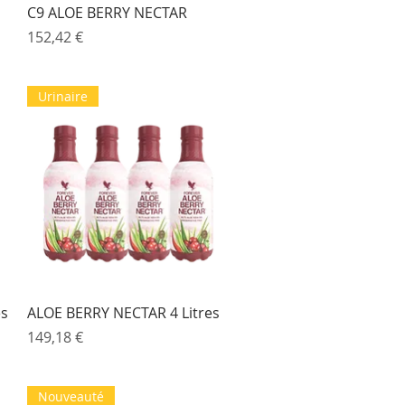
Aperçu rapide
C9 ALOE BERRY NECTAR
Prix
152,42 €
Urinaire
Aperçu rapide
es
ALOE BERRY NECTAR 4 Litres
Prix
149,18 €
Nouveauté