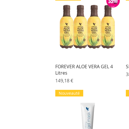
Aperçu rapide
FOREVER ALOE VERA GEL 4
S
Litres
P
3
Prix
149,18 €
Nouveauté