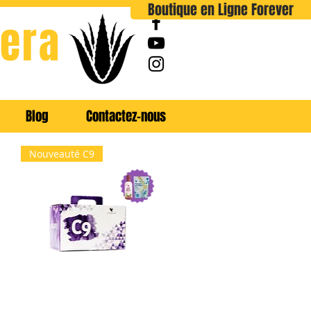
Boutique en Ligne Forever
era
Blog
Contactez-nous
Nouveauté C9