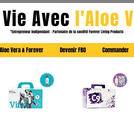
 Vie Avec
l
'Aloe
V
"Entrepreneur indépendant - Partenaire de la société Forever Livin
g Products
Aloe Vera & Forever
Devenir FBO
Commander