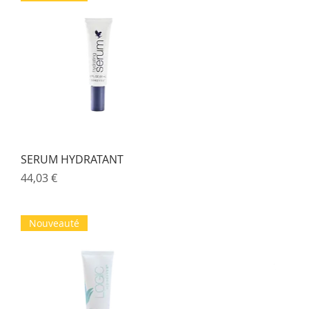
Aperçu rapide
SERUM HYDRATANT
Prix
44,03 €
Nouveauté