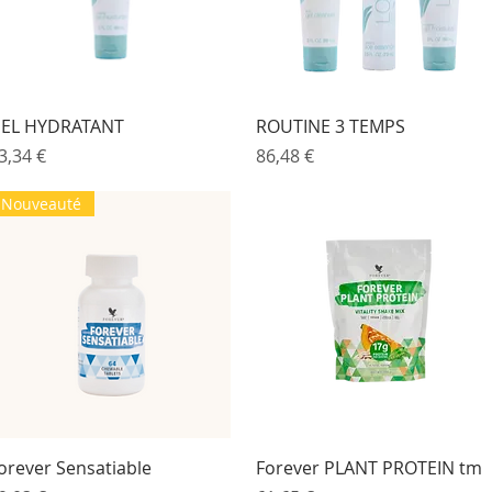
Aperçu rapide
Aperçu rapide
EL HYDRATANT
ROUTINE 3 TEMPS
rix
Prix
3,34 €
86,48 €
Nouveauté
Aperçu rapide
Aperçu rapide
orever Sensatiable
Forever PLANT PROTEIN tm