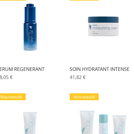
Aperçu rapide
Aperçu rapide
ERUM REGENERANT
SOIN HYDRATANT INTENSE
rix
Prix
8,05 €
41,82 €
Nouveauté
Nouveauté